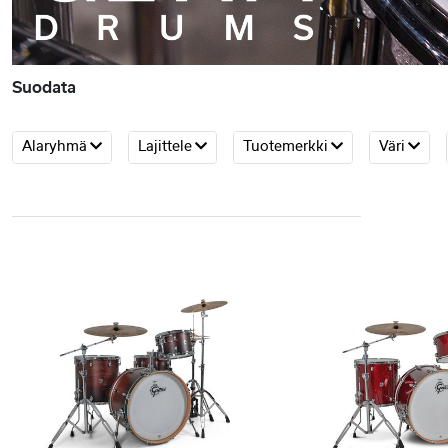
Suodata
Alaryhmä
Lajittele
Tuotemerkki
Väri