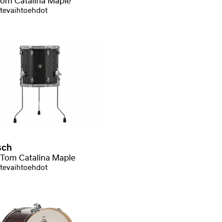
om Catalina Maple
tevaihtoehdot
sch
a Tom Catalina Maple
tevaihtoehdot