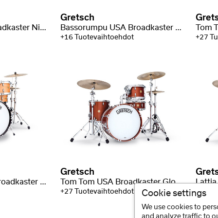
Gretsch
Gret
Lattia Tom USA Broadkaster Nitron Wrap
Bassorumpu USA Broadkaster Nitron Wrap
+16 Tuotevaihtoehdot
+27 Tu
Gretsch
Gret
Bassorumpu USA Broadkaster Satin Lacquer
Tom Tom USA Broadkaster Gloss Lacquer
+27 Tuotevaihtoehdot
+6 Tuo
Cookie settings
We use cookies to perso
and analyze traffic to 