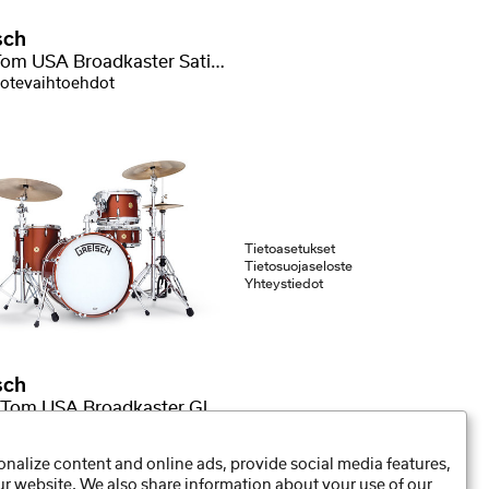
sch
Tom Tom USA Broadkaster Satin Lacquer
otevaihtoehdot
Tietoasetukset
Tietosuojaseloste
Yhteystiedot
sch
Lattia Tom USA Broadkaster Gloss Lacquer
tevaihtoehdot
nalize content and online ads, provide social media features,
our website. We also share information about your use of our