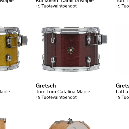
 Maple
Runkosetti Catalina Maple
Tom T
+9 Tuotevaihtoehdot
+9 Tuo
Gretsch
Gret
Maple
Tom Tom Catalina Maple
Latti
+9 Tuotevaihtoehdot
+9 Tuo