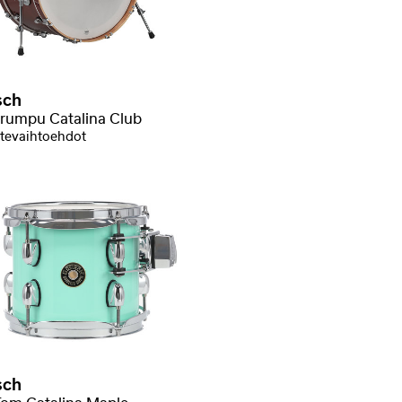
sch
rumpu Catalina Club
tevaihtoehdot
sch