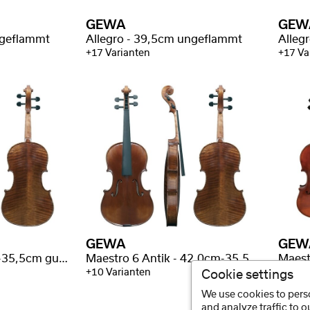
GEWA
GEW
ngeflammt
Allegro - 39,5cm ungeflammt
Alleg
+17 Varianten
+17 Va
GEWA
GEW
Maestro 6 - 42,0cm-35,5cm gut geflammt
Maestro 6 Antik - 42,0cm-35,5cm gut geflammt
+10 Varianten
+6 Var
Cookie settings
We use cookies to perso
and analyze traffic to 