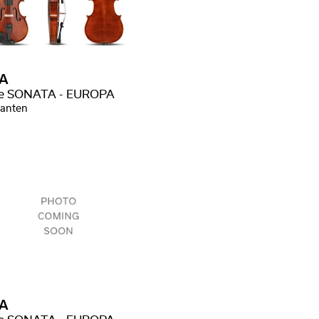
A
ne SONATA - EUROPA
ianten
A