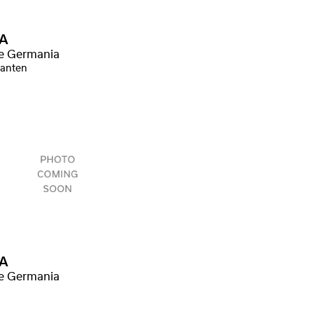
A
ne Germania
ianten
A
ne Germania