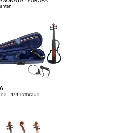
ne SONATA - EUROPA
ianten
A
ine - 4/4 rotbraun