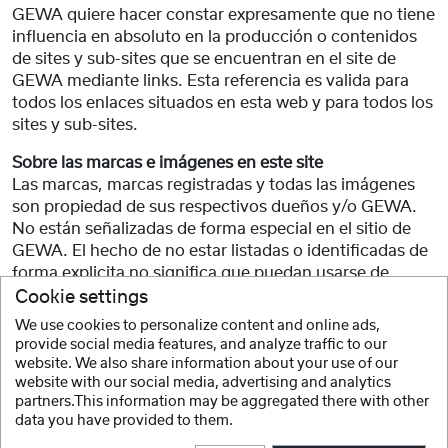
GEWA quiere hacer constar expresamente que no tiene
influencia en absoluto en la producción o contenidos
de sites y sub-sites que se encuentran en el site de
GEWA mediante links. Esta referencia es valida para
todos los enlaces situados en esta web y para todos los
sites y sub-sites.
Sobre las marcas e imágenes en este
site
Las marcas, marcas registradas y todas las imágenes
son propiedad de sus respectivos dueños y/o GEWA.
No están señalizadas de forma especial en el sitio de
GEWA. El hecho de no estar listadas o identificadas de
forma explicita no significa que puedan usarse de
forma libre en el sentido de marca.
Cookie settings
We use cookies to personalize content and online ads,
Copyright
provide social media features, and analyze traffic to our
Copyright 2022 by GEWA music GmbH, 08626 Adorf.
website. We also share information about your use of our
Todos los derechos reservados. Todo el contenido de
website with our social media, advertising and analytics
esta web está protegido por copyright y todos los
partners.This information may be aggregated there with other
derechos pertenecen a GEWA music GmbH y/o sus
data you have provided to them.
proveedores. Sólo se permite su uso mediante