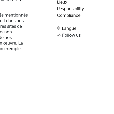
Lieux
Responsibility
dés mentionnés
Compliance
soit dans nos
res sites de
Langue
ns non
Follow us
de nos
en œuvre. La
on exemple.