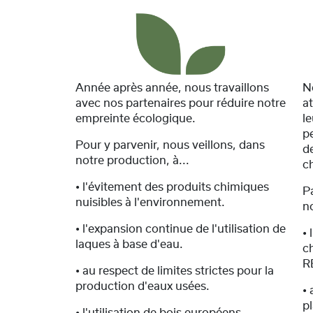
Année après année, nous travaillons
N
avec nos partenaires pour réduire notre
a
empreinte écologique.
l
p
Pour y parvenir, nous veillons, dans
de
notre production, à...
c
• l'évitement des produits chimiques
P
nuisibles à l'environnement.
n
• l'expansion continue de l'utilisation de
• 
laques à base d'eau.
c
R
• au respect de limites strictes pour la
production d'eaux usées.
• 
pl