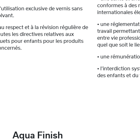
conformes à des
l'utilisation exclusive de vernis sans
internationales él
olvant.
• une réglementa
au respect et à la révision régulière de
travail permettan
utes les directives relatives aux
entre vie professio
ouets pour enfants pour les produits
quel que soit le lie
oncernés.
• une rémunératio
• l'interdiction sy
des enfants et du 
Aqua Finish