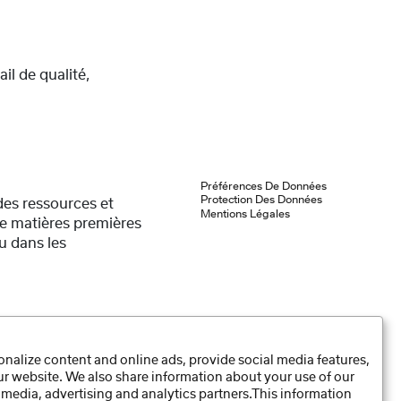
il de qualité,
Préférences De Données
Protection Des Données
des ressources et
Mentions Légales
de matières premières
u dans les
nalize content and online ads, provide social media features,
ments durables dans
our website. We also share information about your use of our
 la pérennité de notre
 media, advertising and analytics partners.This information