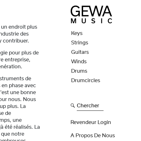
un endroit plus
Keys
industrie des
 contribuer.
Strings
Guitars
égie pour plus de
re entreprise,
Winds
énération.
Drums
nstruments de
Drumcircles
s en phase avec
C'est une bonne
 pour nous. Nous
Chercher
up plus. La
se de
emps, une
Revendeur Login
à été réalisés. La
 que notre
A Propos De Nous
 nombreuses