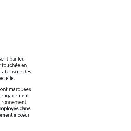
sent par leur
st touchée en
métabolisme des
c elle.
 sont marquées
re engagement
nvironnement.
 employés dans
rement à cœur.